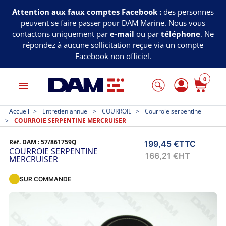
Attention aux faux comptes Facebook :
des personnes
peuvent se faire passer pour DAM Marine. Nous vous
contactons uniquement par
e-mail
ou par
téléphone
. Ne
répondez à aucune sollicitation reçue via un compte
Facebook non officiel.
0
menu
Accueil
Entretien annuel
COURROIE
Courroie serpentine
COURROIE SERPENTINE MERCRUISER
Réf. DAM :
57/861759Q
199,45 €
TTC
COURROIE SERPENTINE
166,21 €
HT
MERCRUISER
SUR COMMANDE