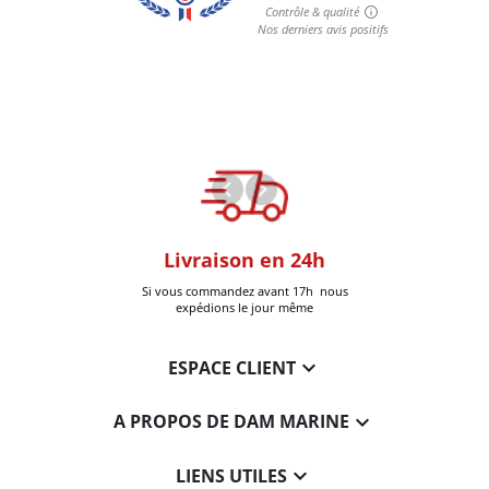
oom
Livraison en 24h
+30k Pi
que à Six-Fours
Si vous commandez avant 17h nous
Livrées
expédions le jour même

ESPACE CLIENT

A PROPOS DE DAM MARINE

LIENS UTILES