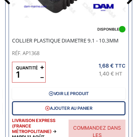
Précédent
DISPONIBLE
COLLIER PLASTIQUE DIAMETRE 9.1 - 10.3MM
RÉF. AP1368
1,68 €
C
+
TTC
QUANTITÉ
1,40 €
HT
−
VOIR LE PRODUIT
AJOUTER AU PANIER
LIVRAISON EXPRESS
(FRANCE
COMMANDEZ DANS
MÉTROPOLITAINE)
→
LES
MARDI 11 AOÛT