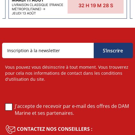
32
H
19
M
27
S
LIVRAISON CLASSIQUE (FRANCE
MÉTROPOLITAINE)
→
JEUDI 13 AOÛT
Vous pouvez vous désinscrire à tout moment. Vous trouverez
pour cela nos informations de contact dans les conditions
d'utilisation du site.
J'accepte de recevoir par e-mail des offres de DAM
Marine et ses partenaires.
CONTACTEZ NOS CONSEILLERS :