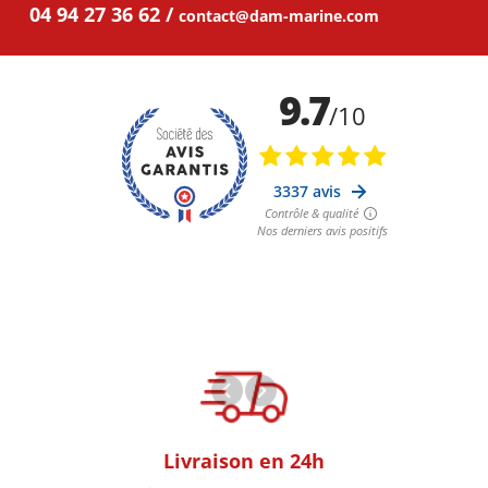
04 94 27 36 62
contact@dam-marine.com
oom
Livraison en 24h
+30k Pi