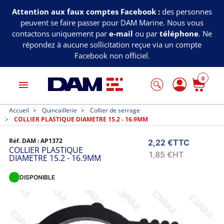
Attention aux faux comptes Facebook :
des personnes
peuvent se faire passer pour DAM Marine. Nous vous
contactons uniquement par
e-mail
ou par
téléphone
. Ne
répondez à aucune sollicitation reçue via un compte
Facebook non officiel.
0
menu
Accueil
Quincaillerie
Collier de serrage
COLLIER PLASTIQUE DIAMETRE 15.2 - 16.9MM
Réf. DAM :
AP1372
2,22 €
TTC
COLLIER PLASTIQUE
1,85 €
HT
DIAMETRE 15.2 - 16.9MM
DISPONIBLE