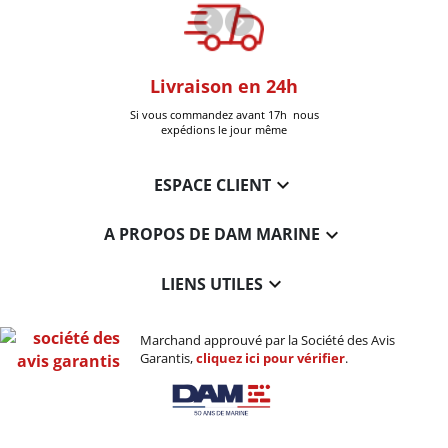
oom
Livraison en 24h
+30k Pi
que à Six-Fours
Si vous commandez avant 17h nous
Livrées
expédions le jour même

ESPACE CLIENT

A PROPOS DE DAM MARINE

LIENS UTILES
Marchand approuvé par la Société des Avis
Garantis,
cliquez ici pour vérifier
.