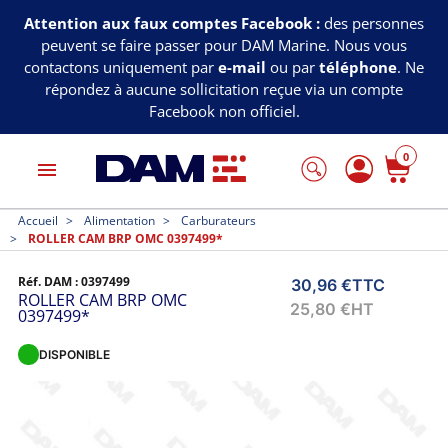
Attention aux faux comptes Facebook :
des personnes
peuvent se faire passer pour DAM Marine. Nous vous
contactons uniquement par
e-mail
ou par
téléphone
. Ne
répondez à aucune sollicitation reçue via un compte
Facebook non officiel.
0
menu
Accueil
Alimentation
Carburateurs
ROLLER CAM BRP OMC 0397499*
Réf. DAM :
0397499
30,96 €
TTC
ROLLER CAM BRP OMC
25,80 €
HT
0397499*
DISPONIBLE