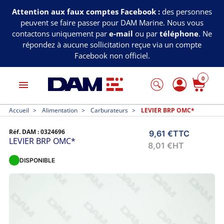
Attention aux faux comptes Facebook :
des personnes
peuvent se faire passer pour DAM Marine. Nous vous
contactons uniquement par
e-mail
ou par
téléphone
. Ne
répondez à aucune sollicitation reçue via un compte
Facebook non officiel.
0
menu
Accueil
Alimentation
Carburateurs
LEVIER BRP OMC*
Réf. DAM :
0324696
9,61 €
TTC
LEVIER BRP OMC*
8,01 €
HT
DISPONIBLE