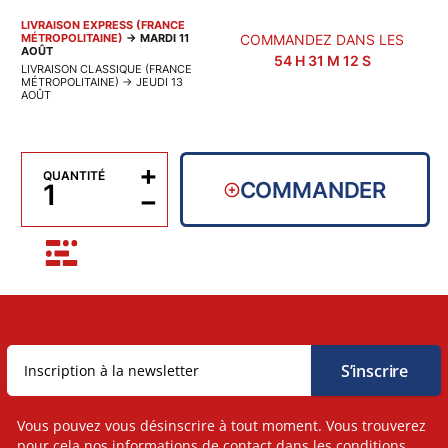
LIVRAISON EXPRESS (FRANCE
MÉTROPOLITAINE)
→
MARDI 11
COMMANDEZ DANS LES
AOÛT
54
H
31
M
12
S
LIVRAISON CLASSIQUE (FRANCE
MÉTROPOLITAINE)
→
JEUDI 13
AOÛT
+
QUANTITÉ
COMMANDER
−
Vous pouvez vous désinscrire à tout moment. Vous trouverez
pour cela nos informations de contact dans les conditions