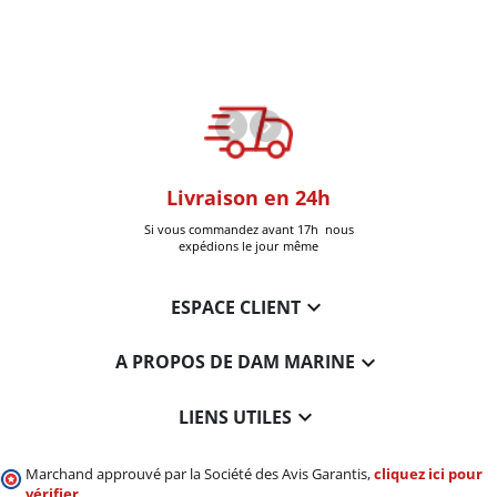
oom
Livraison en 24h
+30k Pi
que à Six-Fours
Si vous commandez avant 17h nous
Livrées
expédions le jour même

ESPACE CLIENT

A PROPOS DE DAM MARINE

LIENS UTILES
Marchand approuvé par la Société des Avis Garantis,
cliquez ici pour
vérifier
.