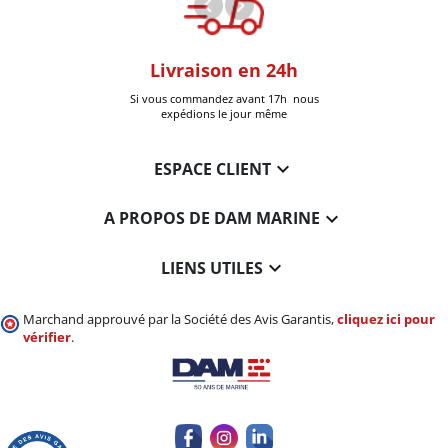
oom
Livraison en 24h
+30k Pi
que à Six-Fours
Si vous commandez avant 17h nous
Livrées
expédions le jour même

ESPACE CLIENT

A PROPOS DE DAM MARINE

LIENS UTILES
Marchand approuvé par la Société des Avis Garantis,
cliquez ici pour
vérifier
.