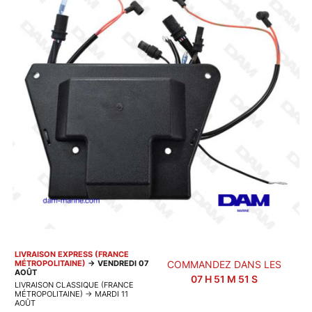
LIVRAISON EXPRESS (FRANCE
MÉTROPOLITAINE)
→
VENDREDI 07
COMMANDEZ DANS LES
AOÛT
07
H
51
M
51
S
LIVRAISON CLASSIQUE (FRANCE
MÉTROPOLITAINE)
→
MARDI 11
AOÛT