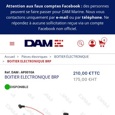
Attention aux faux comptes Facebook :
des personnes
peuvent se faire passer pour DAM Marine. Nous vous
contactons uniquement par
e-mail
ou par
téléphone
. Ne
répondez à aucune sollicitation reçue via un compte
Facebook non officiel.
0
menu
Accueil
Pièces électriques
BOITIER ÉLECTRONIQUE
BOITIER ELECTRONIQUE BRP
Réf. DAM :
AP0010A
210,00 €
TTC
BOITIER ELECTRONIQUE BRP
175,00 €
HT
DISPONIBLE