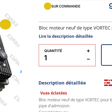
SUR COMMANDE
Bloc moteur neuf de type VORTEC p
fixation pour la pipe d'admission.
Lire la description détaillée
Caractéristiques :
+
QUANTITÉ
- Joint spi arrière de vilebrequin 
−
- 8 vis de fixation pour la pipe d'a
keyboard_arrow_right
Suivant
- Cache culbuteurs fixation central
Description détaillée
Vues éclatées
- Rotation standard : allumage 1-8-
Bloc moteur neuf de type VORTEC pour bas
- Culasses de types VORTEC
pipe d'admission.