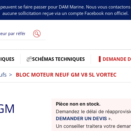
peuvent se faire passer pour DAM Marine. Nous vous contacton
aucune sollicitation reçue via un compte Facebook non officiel.
IQUES
SCHÉMAS TECHNIQUES
DEMANDE DE
ufs
BLOC MOTEUR NEUF GM V8 5L VORTEC
 GM
Pièce non en stock.
Demandez le délai de réapprovisio
DEMANDER UN DEVIS
».
Un conseiller traitera votre dema