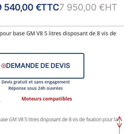
9 540,00 €
TTC
7 950,00 €
HT
our base GM V8 5 litres disposant de 8 vis de
DEMANDE DE DEVIS
en un morceau
Devis gratuit et sans engagement
dmission
Réponse sous 24h ouvrées
e
Moteurs compatibles
4-3-6-5-7-2
e GM V8 5 litres disposant de 8 vis de fixation pour la