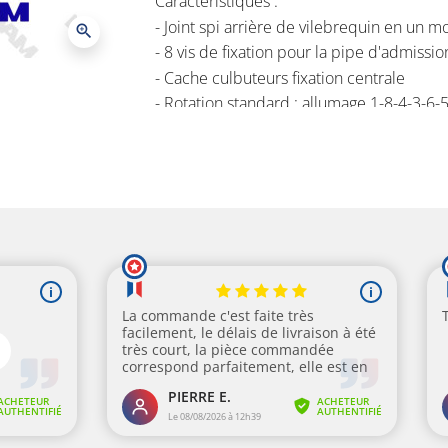
Caractéristiques :
Produit parfait pour le remplaceme
- Joint spi arrière de vilebrequin en un 
zoom_in
Crusader ...
- 8 vis de fixation pour la pipe d'admissio
- Cache culbuteurs fixation centrale
Bloc moteur incluant les postes sui
- Rotation standard : allumage 1-8-4-3-6-
- Culasses de types VORTEC
- Carter de distribution
Produit parfait pour le remplacement de v
Bloc moteur incluant les postes suivants :
- Caches culbuteurs
- Carter de distribution
- Caches culbuteurs
- Carter d'huile
- Carter d'huile
- Damper avant
- Damper avant