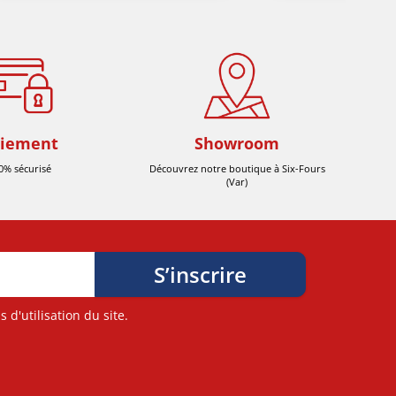
iement
Showroom
0% sécurisé
Découvrez notre boutique à Six-Fours
(Var)
d'utilisation du site.