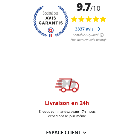
oom
Livraison en 24h
+30k Pi
que à Six-Fours
Si vous commandez avant 17h nous
Livrées
expédions le jour même

ESPACE CLIENT