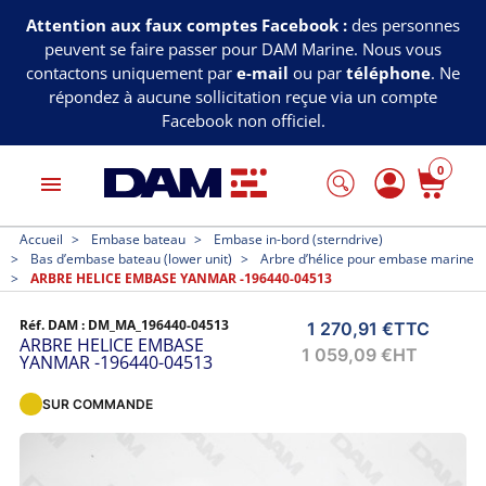
Attention aux faux comptes Facebook :
des personnes
peuvent se faire passer pour DAM Marine. Nous vous
contactons uniquement par
e-mail
ou par
téléphone
. Ne
répondez à aucune sollicitation reçue via un compte
Facebook non officiel.
0
menu
Accueil
Embase bateau
Embase in-bord (sterndrive)
Bas d’embase bateau (lower unit)
Arbre d’hélice pour embase marine
ARBRE HELICE EMBASE YANMAR -196440-04513
Réf. DAM :
DM_MA_196440-04513
1 270,91 €
TTC
ARBRE HELICE EMBASE
1 059,09 €
HT
YANMAR -196440-04513
SUR COMMANDE