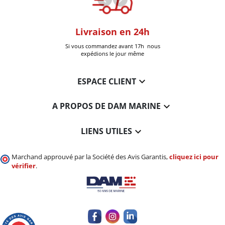
oom
Livraison en 24h
+30k Pi
que à Six-Fours
Si vous commandez avant 17h nous
Livrées
expédions le jour même

ESPACE CLIENT

A PROPOS DE DAM MARINE

LIENS UTILES
Marchand approuvé par la Société des Avis Garantis,
cliquez ici pour
vérifier
.