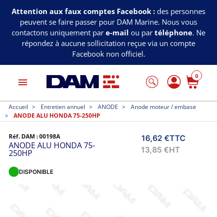
Attention aux faux comptes Facebook :
des personnes
peuvent se faire passer pour DAM Marine. Nous vous
contactons uniquement par
e-mail
ou par
téléphone
. Ne
répondez à aucune sollicitation reçue via un compte
Facebook non officiel.
0
menu
Accueil
Entretien annuel
ANODE
Anode moteur / embase
ANODE ALU HONDA 75-250HP
Réf. DAM :
00198A
16,62 €
TTC
ANODE ALU HONDA 75-
13,85 €
HT
250HP
DISPONIBLE