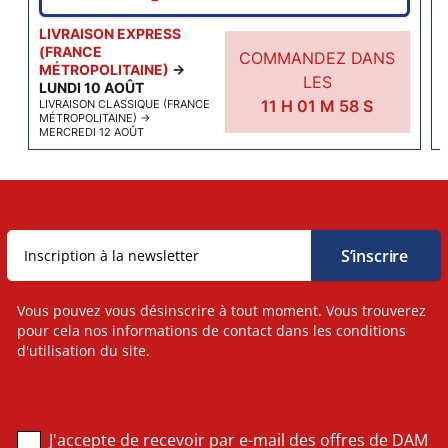
LIVRAISON EXPRESS
(FRANCE
COMMANDEZ DANS
MÉTROPOLITAINE)
→
LES
LUNDI 10 AOÛT
11
H
01
M
58
S
LIVRAISON CLASSIQUE (FRANCE
MÉTROPOLITAINE)
→
MERCREDI 12 AOÛT
Vous pouvez vous désinscrire à tout moment. Vous trouverez
pour cela nos informations de contact dans les conditions
d'utilisation du site.
J'accepte de recevoir par e-mail des offres de DAM