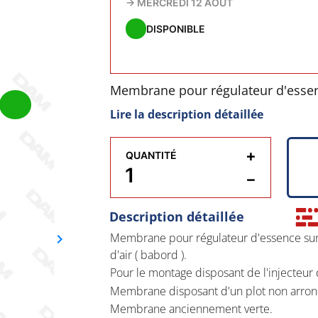
→
MERCREDI 12 AOÛT
DISPONIBLE
Membrane pour régulateur d'essenc
l'injecteur d'air ( babord ).
Lire la description détaillée
Pour le montage disposant de l'inje
+
QUANTITÉ
8M6002988.
−
Membrane disposant d'un plot non
Description détaillée
Membrane anciennement verte.
Membrane pour régulateur d'essence sur l
keyboard_arrow_right
Suivant
d'air ( babord ).
Pour le montage disposant de l'injecteur
Membrane disposant d'un plot non arron
Membrane anciennement verte.