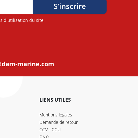
d'utilisation du site.
@dam-marine.com
LIENS UTILES
Mentions légales
Demande de retour
CGV - CGU
F.A.Q.