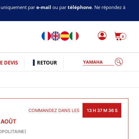
s uniquement par
e-mail
ou par
téléphone
. Ne répondez à
0
YA
 DEVIS
RETOUR
COMMANDEZ DANS LES
13
H
37
M
35
S
0 AOÛT
OPOLITAINE)