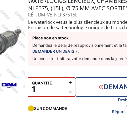
WATERLOCK/SILENCIEUX, CHAMBRE
NLP375, (15L), Ø 75 MM AVEC SORTIE
RÉF. DM_VE_NLP37515L
Le waterlock vetus le plus silencieux au monde
En raison de sa technologie unique de trois c
sonore incroyable de 10dB de plus que les tra
chambres rotatives et ses raccords de tuyaux 
Pièce non en stock.
et rapide même dans les espaces les plus rest
Demandez le délai de réapprovisionnement et le tari
Livré avec 2 sangles de fixation
DEMANDER UN DEVIS
».
Capacité : 15L
Un conseiller traitera votre demande dans la journé
A : 1200mm
B : 825mm
C : 155mm
D: 75mm
+
QUANTITÉ
DEMAN
−
Devi
SUR COMMANDE
Réponse