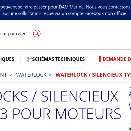
peuvent se faire passer pour DAM Marine. Nous vous contacton
aucune sollicitation reçue via un compte Facebook non officiel.
IQUES
SCHÉMAS TECHNIQUES
DEMANDE DE
ENT
WATERLOCK
WATERLOCK / SILENCIEUX TY
CKS / SILENCIEUX
P3 POUR MOTEURS
h