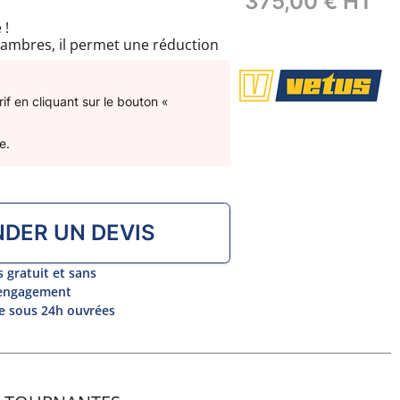
375,00 €
HT
 !
hambres, il permet une réduction
ditionnels waterlocks. Ses
assurent une installation simple
reints.
f en cliquant sur le bouton «
e.
DER UN DEVIS
s gratuit et sans
engagement
 sous 24h ouvrées