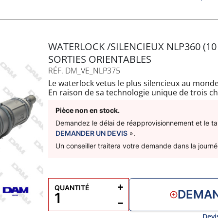
WATERLOCK /SILENCIEUX NLP360 (10 
SORTIES ORIENTABLES
RÉF. DM_VE_NLP375
Le waterlock vetus le plus silencieux au monde
En raison de sa technologie unique de trois c
sonore incroyable de 10dB de plus que les tra
chambres rotatives et ses raccords de tuyaux 
Pièce non en stock.
et rapide même dans les espaces les plus rest
Demandez le délai de réapprovisionnement et le tari
Livré avec 2 sangles de fixation
DEMANDER UN DEVIS
».
Capacité : 5L
Un conseiller traitera votre demande dans la journé
A : 1050mm
B : 670mm
C : 155mm
D: 75mm
+
QUANTITÉ
DEMAN
−
Devi