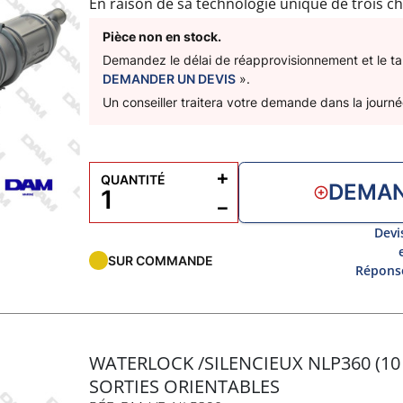
En raison de sa technologie unique de trois c
sonore incroyable de 10dB de plus que les tra
chambres rotatives et ses raccords de tuyaux 
Pièce non en stock.
et rapide même dans les espaces les plus rest
Demandez le délai de réapprovisionnement et le tari
Livré avec 2 sangles de fixation
DEMANDER UN DEVIS
».
Capacité : 15L
V
Un conseiller traitera votre demande dans la journé
A : 1200mm
l
B : 825mm
C : 155mm
D: 90mm
+
QUANTITÉ
DEMAN
−
Devi
SUR COMMANDE
Réponse
WATERLOCK /SILENCIEUX NLP360 (10 
SORTIES ORIENTABLES