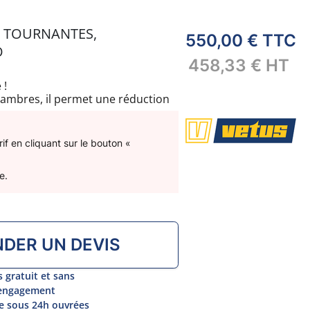
S TOURNANTES,
550,00 €
TTC
O
458,33 €
HT
 !
hambres, il permet une réduction
ditionnels waterlocks. Ses
assurent une installation simple
reints.
f en cliquant sur le bouton «
e.
DER UN DEVIS
s gratuit et sans
engagement
 sous 24h ouvrées