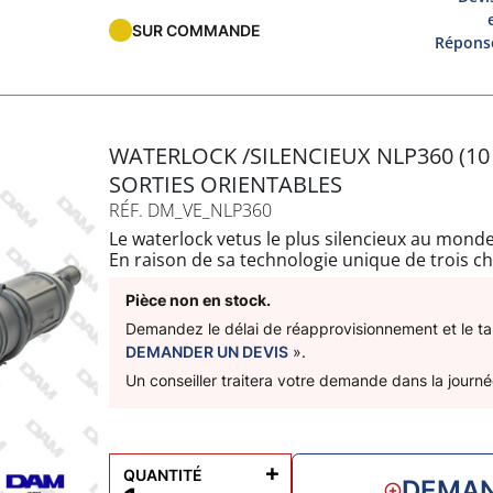
SUR COMMANDE
Réponse
WATERLOCK /SILENCIEUX NLP360 (10 
SORTIES ORIENTABLES
RÉF. DM_VE_NLP360
Le waterlock vetus le plus silencieux au monde
En raison de sa technologie unique de trois c
sonore incroyable de 10dB de plus que les tra
chambres rotatives et ses raccords de tuyaux 
Pièce non en stock.
et rapide même dans les espaces les plus rest
Demandez le délai de réapprovisionnement et le tari
Livré avec 2 sangles de fixation
DEMANDER UN DEVIS
».
Capacité : 5L
Un conseiller traitera votre demande dans la journé
A : 1050mm
B : 670mm
C : 155mm
D: 60mm
+
QUANTITÉ
DEMAN