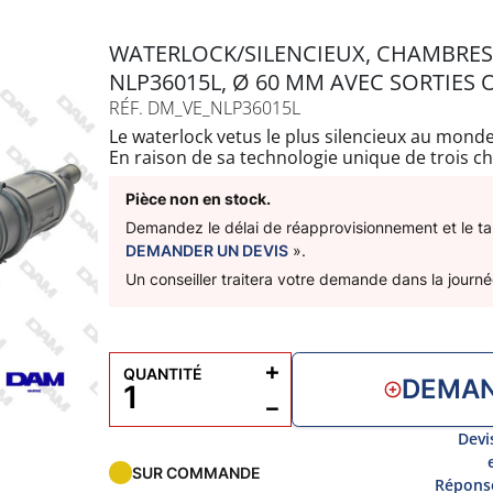
WATERLOCK/SILENCIEUX, CHAMBRE
NLP36015L, Ø 60 MM AVEC SORTIES 
RÉF. DM_VE_NLP36015L
Le waterlock vetus le plus silencieux au monde
En raison de sa technologie unique de trois c
sonore incroyable de 10dB de plus que les tra
chambres rotatives et ses raccords de tuyaux 
Pièce non en stock.
et rapide même dans les espaces les plus rest
Demandez le délai de réapprovisionnement et le tari
Livré avec 2 sangles de fixation
DEMANDER UN DEVIS
».
Capacité : 15L
Un conseiller traitera votre demande dans la journé
A : 1200mm
B : 825mm
C : 155mm
D: 60mm
+
QUANTITÉ
DEMAN
−
Devi
SUR COMMANDE
Réponse