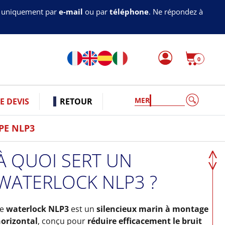
s uniquement par
e-mail
ou par
téléphone
. Ne répondez à
0
MERCRUISER
 DEVIS
RETOUR
PE NLP3
À QUOI SERT UN
WATERLOCK NLP3 ?
Le
waterlock NLP3
est un
silencieux marin à montage
orizontal
, conçu pour
réduire efficacement le bruit