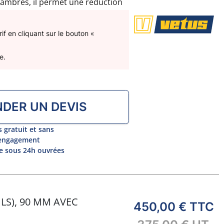
MARINS
hambres, il permet une réduction
ditionnels waterlocks. Ses
assurent une installation simple
DAM Marine propose des NLP3 en
matériaux
reints.
f en cliquant sur le bouton «
composites marinisés
, compatibles avec moteurs
olvo, Mercruiser, OMC, PCM… Résistants à
la chaleur,
e.
a salinité et aux vibrations
.
DER UN DEVIS
s gratuit et sans
engagement
 sous 24h ouvrées
LS), 90 MM AVEC
450,00 €
TTC