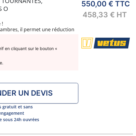
S TOURNANTES,
550,00 €
TTC
S O
458,33 €
HT
 !
hambres, il permet une réduction
ditionnels waterlocks. Ses
assurent une installation simple
reints.
f en cliquant sur le bouton «
e.
DER UN DEVIS
s gratuit et sans
engagement
 sous 24h ouvrées