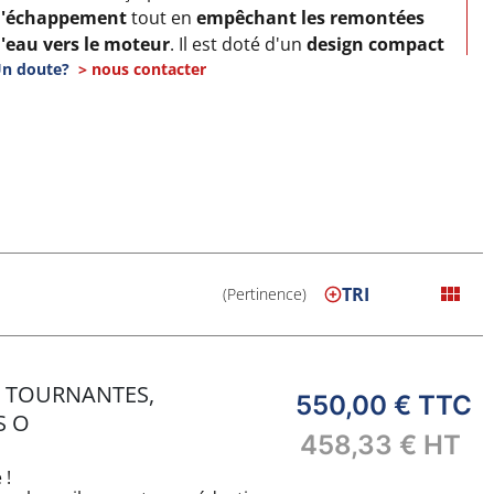
d'échappement
tout en
empêchant les remontées
'eau vers le moteur
. Il est doté d'un
design compact
avec un
n doute?
grand volume de rétention
> nous contacter
, idéal pour les
nstallations exigeantes.
QUAND FAUT-IL LE
REMPLACER ?
Un NLP3 endommagé peut
perdre sa capacité à
mortir le bruit ou à retenir l'eau
. Il est recommandé
view_module
TRI
(Pertinence)
e le remplacer
tous les 5 à 7 ans
ou dès apparition de
issures, fuites ou corrosion interne
.
CONÇU POUR LES
S TOURNANTES,
550,00 €
TTC
S O
ENVIRONNEMENTS
458,33 €
HT
 !