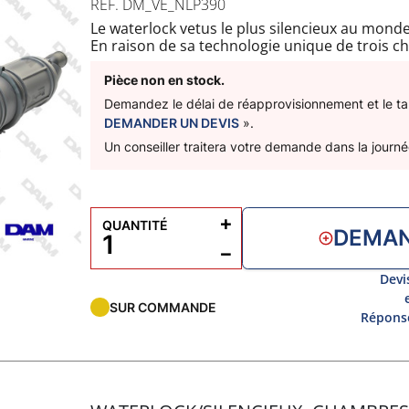
RÉF. DM_VE_NLP390
Le waterlock vetus le plus silencieux au monde
En raison de sa technologie unique de trois c
sonore incroyable de 10dB de plus que les tra
chambres rotatives et ses raccords de tuyaux 
Pièce non en stock.
et rapide même dans les espaces les plus rest
Demandez le délai de réapprovisionnement et le tari
Livré avec 2 sangles de fixation
DEMANDER UN DEVIS
».
Capacité : 5L
Un conseiller traitera votre demande dans la journé
A : 1050mm
B : 670mm
C : 155mm
D: 90mm
+
QUANTITÉ
DEMAN
−
Devi
SUR COMMANDE
Réponse