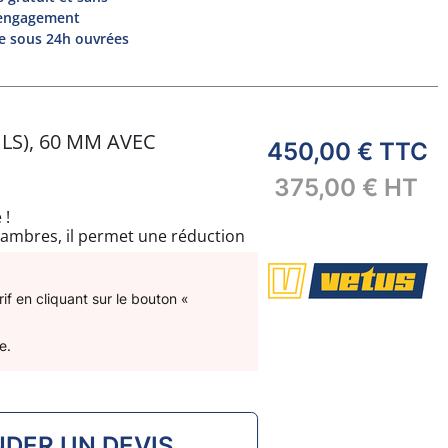
engagement
 sous 24h ouvrées
LS), 60 MM AVEC
450,00 €
TTC
375,00 €
HT
 !
hambres, il permet une réduction
ditionnels waterlocks. Ses
assurent une installation simple
reints.
f en cliquant sur le bouton «
e.
DER UN DEVIS