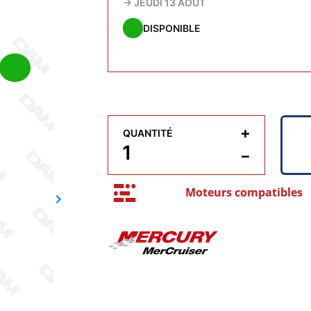
→
JEUDI 13 AOÛT
DISPONIBLE
+
QUANTITÉ
−
Moteurs compatibles
keyboard_arrow_right
Suivant