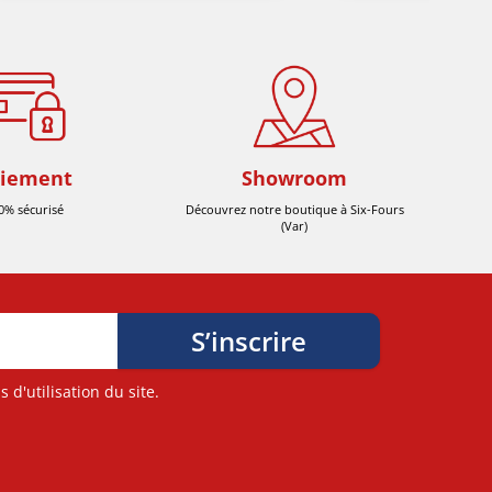
iement
Showroom
0% sécurisé
Découvrez notre boutique à Six-Fours
(Var)
d'utilisation du site.