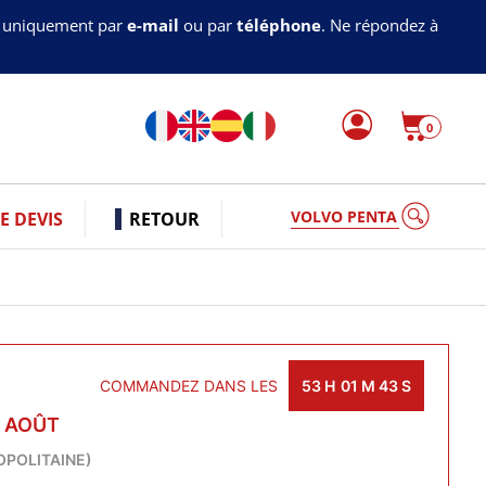
s uniquement par
e-mail
ou par
téléphone
. Ne répondez à
0
VOLVO PENTA
 DEVIS
RETOUR
COMMANDEZ DANS LES
53
H
01
M
42
S
1 AOÛT
OPOLITAINE)