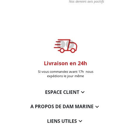
oom
Livraison en 24h
+30k Pi
que à Six-Fours
Si vous commandez avant 17h nous
Livrées
expédions le jour même

ESPACE CLIENT

A PROPOS DE DAM MARINE

LIENS UTILES