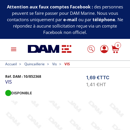
Attention aux faux comptes Facebook :
des personnes
peuvent se faire passer pour DAM Marine. Nous vous
contactons uniquement par
e-mail
ou par
téléphone
. Ne
répondez à aucune sollicitation reçue via un compte
Facebook non officiel.
0
menu
Accueil
Quincaillerie
Vis
VIS
Réf. DAM :
10/852368
1,69 €
TTC
VIS
1,41 €
HT
DISPONIBLE