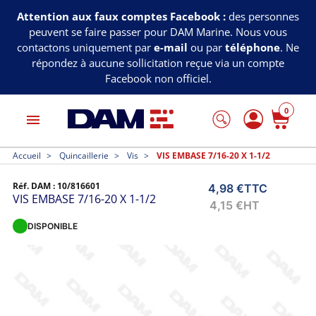
Attention aux faux comptes Facebook :
des personnes
peuvent se faire passer pour DAM Marine. Nous vous
contactons uniquement par
e-mail
ou par
téléphone
. Ne
répondez à aucune sollicitation reçue via un compte
Facebook non officiel.
0
menu
Accueil
Quincaillerie
Vis
VIS EMBASE 7/16-20 X 1-1/2
Réf. DAM :
10/816601
4,98 €
TTC
VIS EMBASE 7/16-20 X 1-1/2
4,15 €
HT
DISPONIBLE