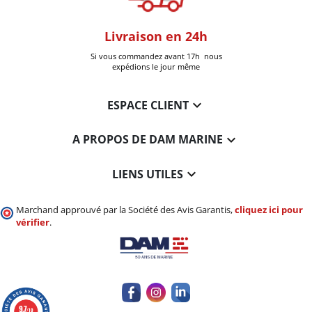
oom
Livraison en 24h
+30k Pi
que à Six-Fours
Si vous commandez avant 17h nous
Livrées
expédions le jour même

ESPACE CLIENT

A PROPOS DE DAM MARINE

LIENS UTILES
Marchand approuvé par la Société des Avis Garantis,
cliquez ici pour
vérifier
.
9.7
/10