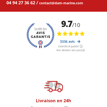
04 94 27 36 62
contact@dam-marine.com
oom
Livraison en 24h
+30k Pi