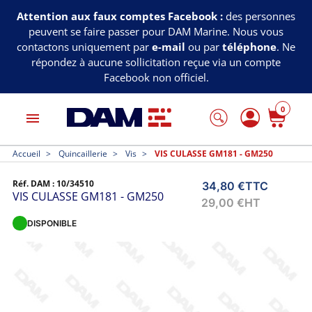
Attention aux faux comptes Facebook :
des personnes
peuvent se faire passer pour DAM Marine. Nous vous
contactons uniquement par
e-mail
ou par
téléphone
. Ne
répondez à aucune sollicitation reçue via un compte
Facebook non officiel.
0
menu
Accueil
Quincaillerie
Vis
VIS CULASSE GM181 - GM250
Réf. DAM :
10/34510
34,80 €
TTC
VIS CULASSE GM181 - GM250
29,00 €
HT
DISPONIBLE