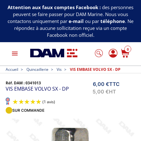
Attention aux faux comptes Facebook :
des personnes
peuvent se faire passer pour DAM Marine. Nous vous
contactons uniquement par
e-mail
ou par
téléphone
. Ne
répondez à aucune sollicitation reçue via un compte
Facebook non officiel.
0
menu
Accueil
Quincaillerie
Vis
VIS EMBASE VOLVO SX - DP
Réf. DAM :
0341013
6,00 €
TTC
VIS EMBASE VOLVO SX - DP
5,00 €
HT
SUR COMMANDE
(1 avis)