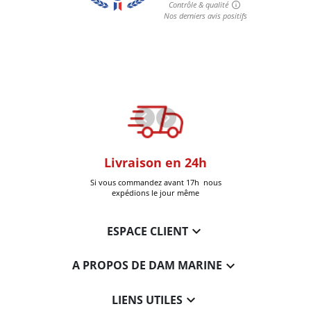
oom
Livraison en 24h
+30k Pi
que à Six-Fours
Si vous commandez avant 17h nous
Livrées
expédions le jour même

ESPACE CLIENT

A PROPOS DE DAM MARINE

LIENS UTILES