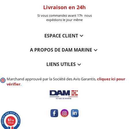
oom
Livraison en 24h
+30k Pi
que à Six-Fours
Si vous commandez avant 17h nous
Livrées
expédions le jour même

ESPACE CLIENT

A PROPOS DE DAM MARINE

LIENS UTILES
Marchand approuvé par la Société des Avis Garantis,
cliquez ici pour
vérifier
.
9.7
/10
3339 avis