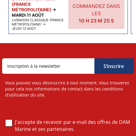
(FRANCE
COMMANDEZ DANS
MÉTROPOLITAINE)
→
LES
MARDI 11 AOÛT
10
H
23
M
24
S
LIVRAISON CLASSIQUE (FRANCE
MÉTROPOLITAINE)
→
JEUDI 13 AOÛT
Vous pouvez vous désinscrire à tout moment. Vous trouverez
pour cela nos informations de contact dans les conditions
d'utilisation du site.
J'accepte de recevoir par e-mail des offres de DAM
Marine et ses partenaires.