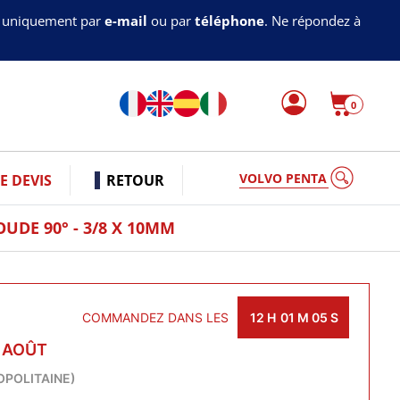
s uniquement par
e-mail
ou par
téléphone
. Ne répondez à
0
VOLVO PENTA
 DEVIS
RETOUR
DE 90° - 3/8 X 10MM
COMMANDEZ DANS LES
12
H
01
M
04
S
0 AOÛT
OPOLITAINE)