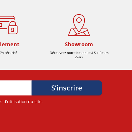
iement
Showroom
0% sécurisé
Découvrez notre boutique à Six-Fours
(Var)
d'utilisation du site.