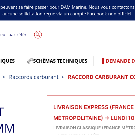
peuvent se faire passer pour DAM Marine. Nous vous contacton
aucune sollicitation reçue via un compte Facebook non officiel.
IQUES
SCHÉMAS TECHNIQUES
DEMANDE DE
Raccords carburant
RACCORD CARBURANT COU
T
LIVRAISON EXPRESS (FRANCE
MÉTROPOLITAINE)
→
LUNDI 1
0MM
LIVRAISON CLASSIQUE (FRANCE MÉTR