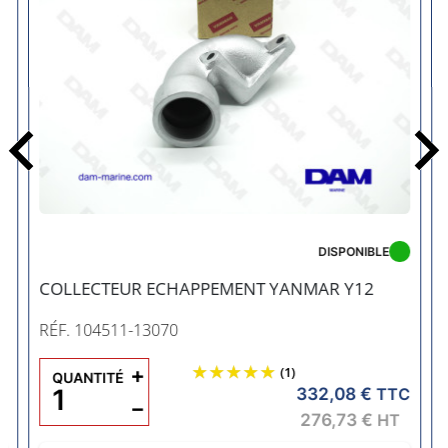
Précédent
DISPONIBLE
8
COLLECTEUR ECHAPPEMENT YANMAR Y12
RÉF. 104511-13070
+
(1)
QUANTITÉ
332,08 €
C
TTC
−
276,73 €
HT