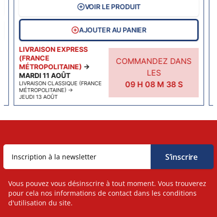
VOIR LE PRODUIT
AJOUTER AU PANIER
LIVRAISON EXPRESS
(FRANCE
COMMANDEZ DANS
MÉTROPOLITAINE)
→
LES
MARDI 11 AOÛT
09
H
08
M
38
S
LIVRAISON CLASSIQUE (FRANCE
MÉTROPOLITAINE)
→
JEUDI 13 AOÛT
Vous pouvez vous désinscrire à tout moment. Vous trouverez
pour cela nos informations de contact dans les conditions
d'utilisation du site.