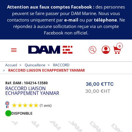
Attention aux faux comptes Facebook :
des personnes
peuvent se faire passer pour DAM Marine. Nous vous
contactons uniquement par
e-mail
ou par
téléphone
. Ne
répondez à aucune sollicitation reçue via un compte
Facebook non officiel.
0
menu
Accueil
Quincaillerie
RACCORD
RACCORD LIAISON ECHAPPEMENT YANMAR
Réf. DAM :
104214-13580
36,00 €
TTC
RACCORD LIAISON
30,00 €
HT
ECHAPPEMENT YANMAR
DISPONIBLE
(1 avis)