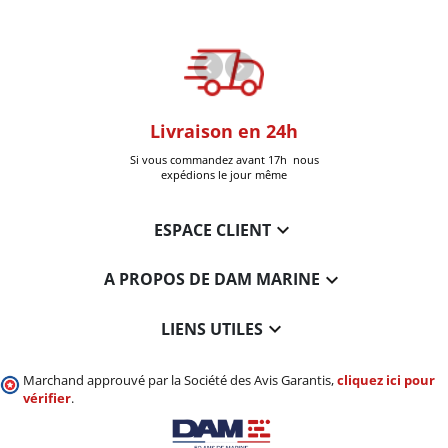
oom
Livraison en 24h
+30k Pi
que à Six-Fours
Si vous commandez avant 17h nous
Livrées
expédions le jour même

ESPACE CLIENT

A PROPOS DE DAM MARINE

LIENS UTILES
Marchand approuvé par la Société des Avis Garantis,
cliquez ici pour
vérifier
.