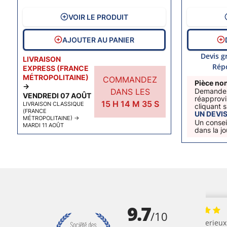
VOIR LE PRODUIT
AJOUTER AU PANIER
Devis g
LIVRAISON
Rép
EXPRESS (FRANCE
MÉTROPOLITAINE)
COMMANDEZ
Pièce non
→
DANS LES
Demandez
VENDREDI 07 AOÛT
réapprovi
15
H
14
M
34
S
LIVRAISON CLASSIQUE
cliquant 
(FRANCE
UN DEVI
MÉTROPOLITAINE)
→
Un consei
MARDI 11 AOÛT
dans la j