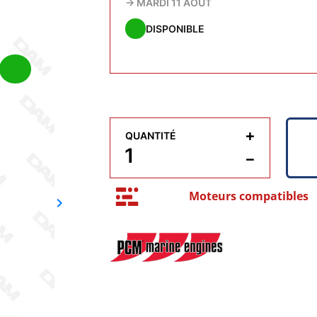
→
MARDI 11 AOÛT
DISPONIBLE
+
QUANTITÉ
−
Moteurs compatibles
keyboard_arrow_right
Suivant