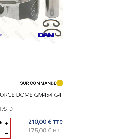
SUR COMMANDE
FORGE DOME GM454 G4
9F/STD
210,00 €
+
TTC
É
175,00 €
HT
−