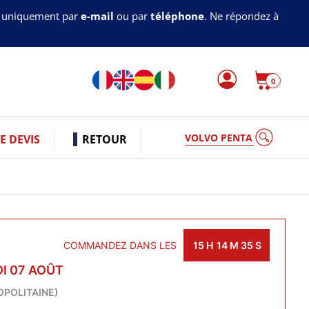
s uniquement par
e-mail
ou par
téléphone
. Ne répondez à
0
VOLV
 DEVIS
RETOUR
COMMANDEZ DANS LES
15
H
14
M
34
S
I 07 AOÛT
OPOLITAINE)