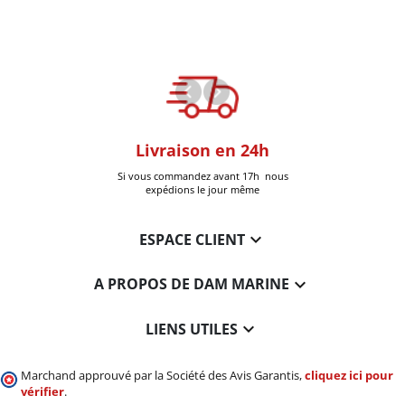
oom
Livraison en 24h
+30k Pi
que à Six-Fours
Si vous commandez avant 17h nous
Livrées
expédions le jour même

ESPACE CLIENT

A PROPOS DE DAM MARINE

LIENS UTILES
Marchand approuvé par la Société des Avis Garantis,
cliquez ici pour
vérifier
.