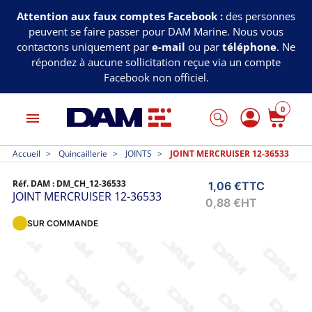
Attention aux faux comptes Facebook :
des personnes
peuvent se faire passer pour DAM Marine. Nous vous
contactons uniquement par
e-mail
ou par
téléphone
. Ne
répondez à aucune sollicitation reçue via un compte
Facebook non officiel.
0
menu
Accueil
Quincaillerie
JOINTS
JOINT MERCRUISER 12-36533
Réf. DAM :
DM_CH_12-36533
1,06 €
TTC
JOINT MERCRUISER 12-36533
0,88 €
HT
SUR COMMANDE