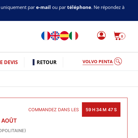
s uniquement par
e-mail
ou par
téléphone
. Ne répondez à
0
VOLVO PENTA
 DEVIS
RETOUR
COMMANDEZ DANS LES
59
H
34
M
46
S
1 AOÛT
OPOLITAINE)