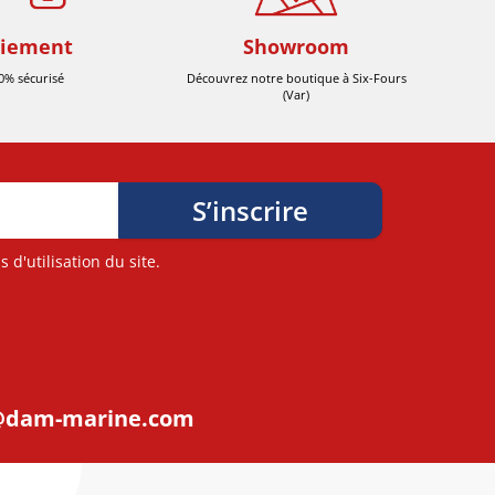
iement
Showroom
0% sécurisé
Découvrez notre boutique à Six-Fours
(Var)
d'utilisation du site.
@dam-marine.com