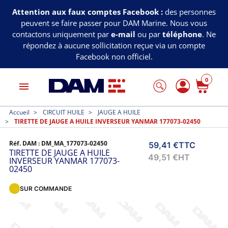
Attention aux faux comptes Facebook :
des personnes
peuvent se faire passer pour DAM Marine. Nous vous
contactons uniquement par
e-mail
ou par
téléphone
. Ne
répondez à aucune sollicitation reçue via un compte
Facebook non officiel.
0
menu
Accueil
CIRCUIT HUILE
JAUGE A HUILE
TIRETTE DE JAUGE A HUILE INVERSEUR YANMAR 177073-02450
Réf. DAM :
DM_MA_177073-02450
59,41 €
TTC
TIRETTE DE JAUGE A HUILE
49,51 €
HT
INVERSEUR YANMAR 177073-
02450
SUR COMMANDE