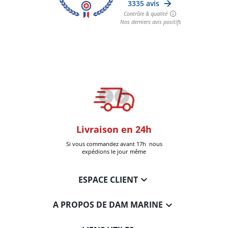
oom
Livraison en 24h
+30k Pi
que à Six-Fours
Si vous commandez avant 17h nous
Livrées
expédions le jour même

ESPACE CLIENT

A PROPOS DE DAM MARINE