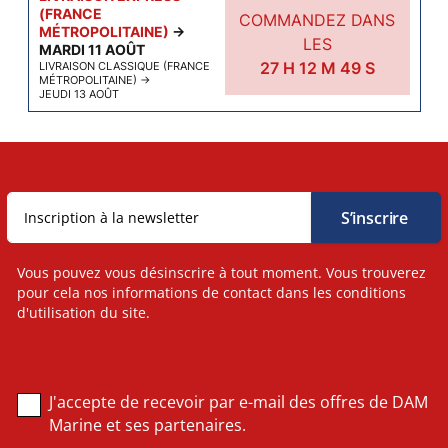
(FRANCE
COMMANDEZ DANS
MÉTROPOLITAINE)
→
LES
MARDI 11 AOÛT
27
H
12
M
48
S
LIVRAISON CLASSIQUE (FRANCE
MÉTROPOLITAINE)
→
JEUDI 13 AOÛT
Vous pouvez vous désinscrire à tout moment. Vous trouverez
pour cela nos informations de contact dans les conditions
d'utilisation du site.
J'accepte de recevoir par e-mail des offres de DAM
Marine et ses partenaires.