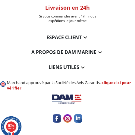
oom
Livraison en 24h
+30k Pi
que à Six-Fours
Si vous commandez avant 17h nous
Livrées
expédions le jour même

ESPACE CLIENT

A PROPOS DE DAM MARINE

LIENS UTILES
Marchand approuvé par la Société des Avis Garantis,
cliquez ici pour
vérifier
.
9.7
/10
3338 avis