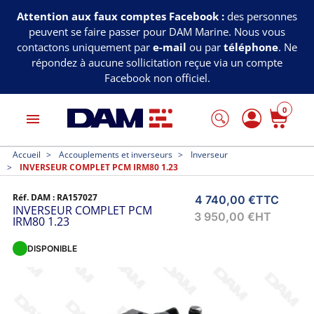
Attention aux faux comptes Facebook :
des personnes
peuvent se faire passer pour DAM Marine. Nous vous
contactons uniquement par
e-mail
ou par
téléphone
. Ne
répondez à aucune sollicitation reçue via un compte
Facebook non officiel.
0
menu
Accueil
Accouplements et inverseurs
Inverseur
INVERSEUR COMPLET PCM IRM80 1.23
Réf. DAM :
RA157027
4 740,00 €
TTC
INVERSEUR COMPLET PCM
3 950,00 €
HT
IRM80 1.23
DISPONIBLE