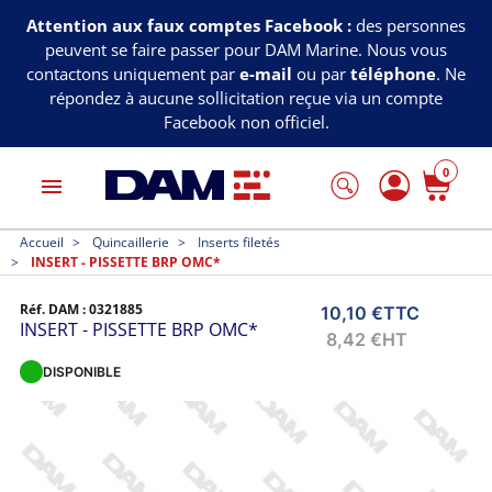
Attention aux faux comptes Facebook :
des personnes
peuvent se faire passer pour DAM Marine. Nous vous
contactons uniquement par
e-mail
ou par
téléphone
. Ne
répondez à aucune sollicitation reçue via un compte
Facebook non officiel.
0
menu
Accueil
Quincaillerie
Inserts filetés
INSERT - PISSETTE BRP OMC*
Réf. DAM :
0321885
10,10 €
TTC
INSERT - PISSETTE BRP OMC*
8,42 €
HT
DISPONIBLE