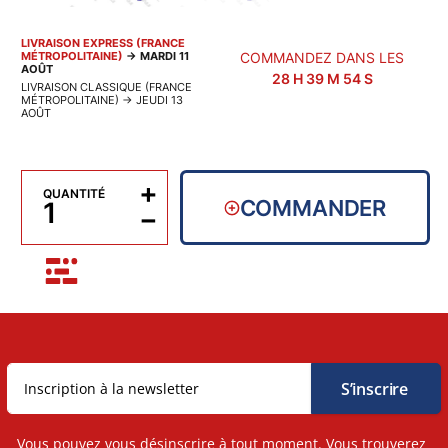
LIVRAISON EXPRESS (FRANCE
MÉTROPOLITAINE)
→
MARDI 11
COMMANDEZ DANS LES
AOÛT
28
H
39
M
54
S
LIVRAISON CLASSIQUE (FRANCE
MÉTROPOLITAINE)
→
JEUDI 13
AOÛT
+
QUANTITÉ
COMMANDER
−
Vous pouvez vous désinscrire à tout moment. Vous trouverez