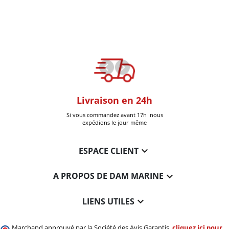
oom
Livraison en 24h
+30k Pi
que à Six-Fours
Si vous commandez avant 17h nous
Livrées
expédions le jour même

ESPACE CLIENT

A PROPOS DE DAM MARINE

LIENS UTILES
Marchand approuvé par la Société des Avis Garantis,
cliquez ici pour