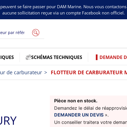
peuvent se faire passer pour DAM Marine. Nous vous contacton
aucune sollicitation reçue via un compte Facebook non officiel.
IQUES
SCHÉMAS TECHNIQUES
DEMANDE DE
eur de carburateur
FLOTTEUR DE CARBURATEUR M
Pièce non en stock.
Demandez le délai de réapprovisio
DEMANDER UN DEVIS
».
URY
Un conseiller traitera votre dema