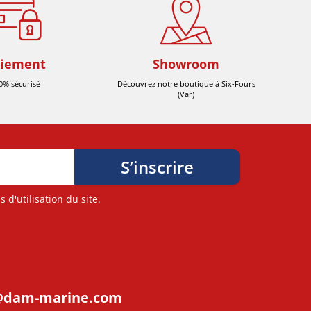
iement
Showroom
0% sécurisé
Découvrez notre boutique à Six-Fours
(Var)
d'utilisation du site.
@dam-marine.com