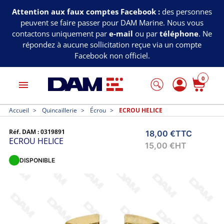
Attention aux faux comptes Facebook :
des personnes
peuvent se faire passer pour DAM Marine. Nous vous
contactons uniquement par
e-mail
ou par
téléphone
. Ne
répondez à aucune sollicitation reçue via un compte
Facebook non officiel.
0
menu
Accueil
Quincaillerie
Écrou
ECROU HELICE
Réf. DAM :
0319891
18,00 €
TTC
ECROU HELICE
15,00 €
HT
DISPONIBLE