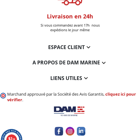
oom
Livraison en 24h
+30k Pi
que à Six-Fours
Si vous commandez avant 17h nous
Livrées
expédions le jour même

ESPACE CLIENT

A PROPOS DE DAM MARINE

LIENS UTILES
Marchand approuvé par la Société des Avis Garantis,
cliquez ici pour
vérifier
.
9.7
/10