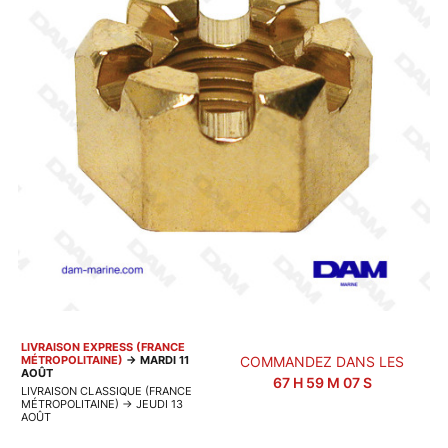
LIVRAISON EXPRESS (FRANCE
MÉTROPOLITAINE)
→
MARDI 11
COMMANDEZ DANS LES
AOÛT
67
H
59
M
07
S
LIVRAISON CLASSIQUE (FRANCE
MÉTROPOLITAINE)
→
JEUDI 13
AOÛT