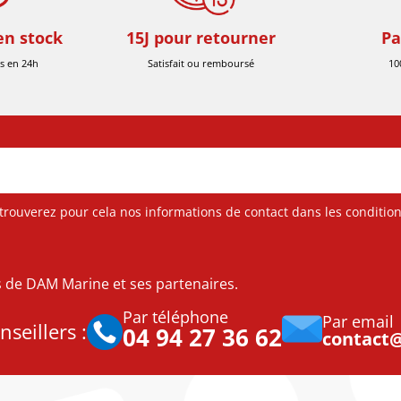
en stock
15J pour retourner
Pa
s en 24h
Satisfait ou remboursé
10
ouverez pour cela nos informations de contact dans les conditions 
es de DAM Marine et ses partenaires.
Par téléphone
Par email
seillers :
04 94 27 36 62
contact