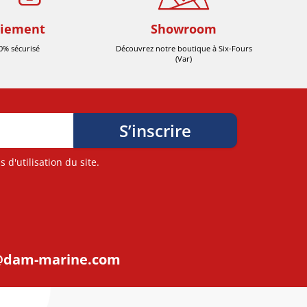
iement
Showroom
0% sécurisé
Découvrez notre boutique à Six-Fours
(Var)
d'utilisation du site.
@dam-marine.com