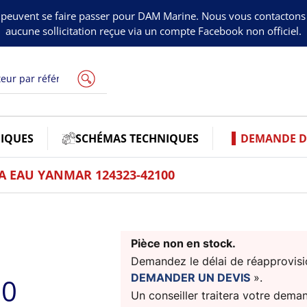
peuvent se faire passer pour DAM Marine. Nous vous contacton
aucune sollicitation reçue via un compte Facebook non officiel.
IQUES
SCHÉMAS TECHNIQUES
DEMANDE DE
A EAU YANMAR 124323-42100
U
Pièce non en stock.
Demandez le délai de réapprovisio
DEMANDER UN DEVIS
».
00
Un conseiller traitera votre dema