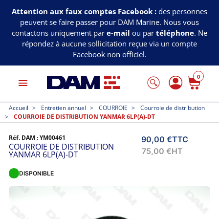
Attention aux faux comptes Facebook :
des personnes
peuvent se faire passer pour DAM Marine. Nous vous
contactons uniquement par
e-mail
ou par
téléphone
. Ne
répondez à aucune sollicitation reçue via un compte
Facebook non officiel.
0
menu
Accueil
Entretien annuel
COURROIE
Courroie de distribution
COURROIE DE DISTRIBUTION YANMAR 6LP(A)-DT
Réf. DAM :
YM00461
90,00 €
TTC
COURROIE DE DISTRIBUTION
75,00 €
HT
YANMAR 6LP(A)-DT
DISPONIBLE