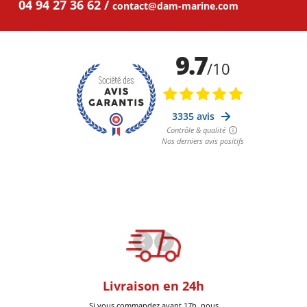
04 94 27 36 62
contact@dam-marine.com
oom
Livraison en 24h
+30k Pi
que à Six-Fours
Si vous commandez avant 17h nous
Livrées