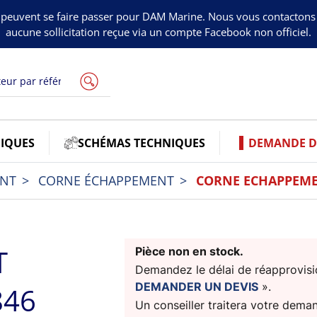
peuvent se faire passer pour DAM Marine. Nous vous contacton
aucune sollicitation reçue via un compte Facebook non officiel.
IQUES
SCHÉMAS TECHNIQUES
DEMANDE DE
ENT
CORNE ÉCHAPPEMENT
CORNE ECHAPPEME
T
Pièce non en stock.
Demandez le délai de réapprovisio
DEMANDER UN DEVIS
».
846
Un conseiller traitera votre dema