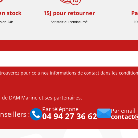
en stock
15J pour retourner
Pa
s en 24h
Satisfait ou remboursé
10
ouverez pour cela nos informations de contact dans les conditions 
es de DAM Marine et ses partenaires.
Par téléphone
Par email
seillers :
04 94 27 36 62
contact