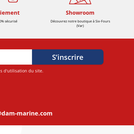
iement
Showroom
0% sécurisé
Découvrez notre boutique à Six-Fours
(Var)
d'utilisation du site.
@dam-marine.com