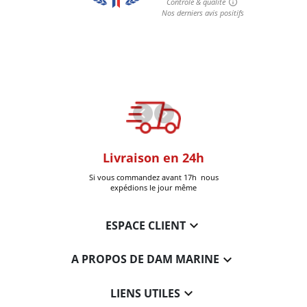
oom
Livraison en 24h
+30k Pi
que à Six-Fours
Si vous commandez avant 17h nous
Livrées
expédions le jour même

ESPACE CLIENT

A PROPOS DE DAM MARINE

LIENS UTILES