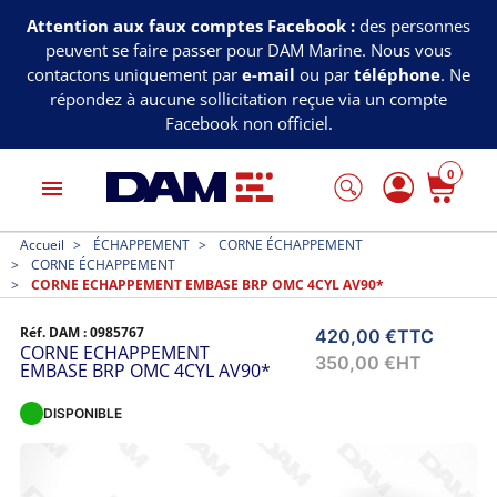
Attention aux faux comptes Facebook :
des personnes
peuvent se faire passer pour DAM Marine. Nous vous
contactons uniquement par
e-mail
ou par
téléphone
. Ne
répondez à aucune sollicitation reçue via un compte
Facebook non officiel.
0
menu
Accueil
ÉCHAPPEMENT
CORNE ÉCHAPPEMENT
CORNE ÉCHAPPEMENT
CORNE ECHAPPEMENT EMBASE BRP OMC 4CYL AV90*
Réf. DAM :
0985767
420,00 €
TTC
CORNE ECHAPPEMENT
350,00 €
HT
EMBASE BRP OMC 4CYL AV90*
DISPONIBLE