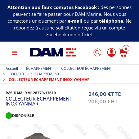
Attention aux faux comptes Facebook :
des personnes
peuvent se faire passer pour DAM Marine. Nous vous
contactons uniquement par
e-mail
ou par
téléphone
. Ne
répondez à aucune sollicitation reçue via un compte
Facebook non officiel.
0
menu
Accueil
ÉCHAPPEMENT
COLLECTEUR ÉCHAPPEMENT
COLLECTEUR ÉCHAPPEMENT
COLLECTEUR ECHAPPEMENT INOX YANMAR
Réf. DAM :
YM128370-13610
246,00 €
TTC
COLLECTEUR ECHAPPEMENT
205,00 €
HT
INOX YANMAR
DISPONIBLE