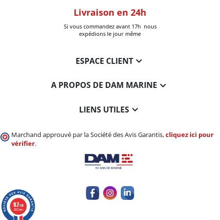
oom
Livraison en 24h
+30k Pi
que à Six-Fours
Si vous commandez avant 17h nous
Livrées
expédions le jour même

ESPACE CLIENT

A PROPOS DE DAM MARINE

LIENS UTILES
Marchand approuvé par la Société des Avis Garantis,
cliquez ici pour
vérifier
.
9.7
/10
3337 avis