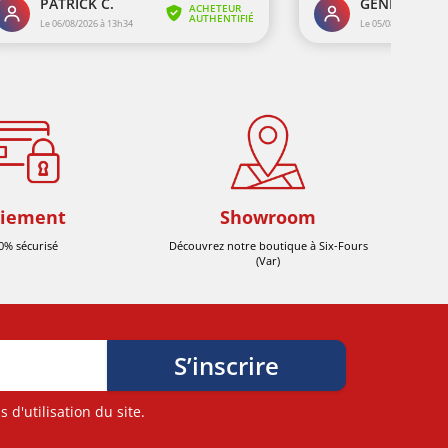
iement
Showroom
0% sécurisé
Découvrez notre boutique à Six-Fours
(Var)
d'utilisation du site.