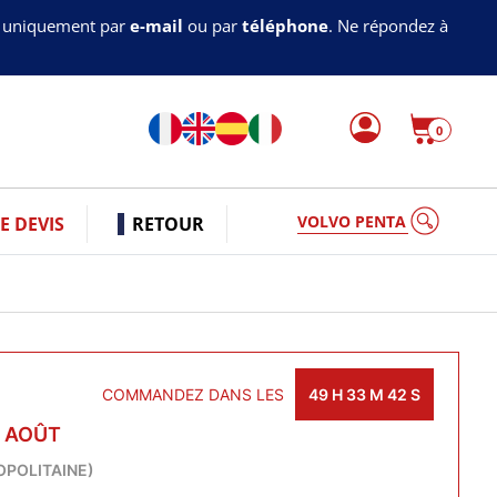
s uniquement par
e-mail
ou par
téléphone
. Ne répondez à
0
VOLVO PEN
 DEVIS
RETOUR
COMMANDEZ DANS LES
49
H
33
M
42
S
1 AOÛT
OPOLITAINE)