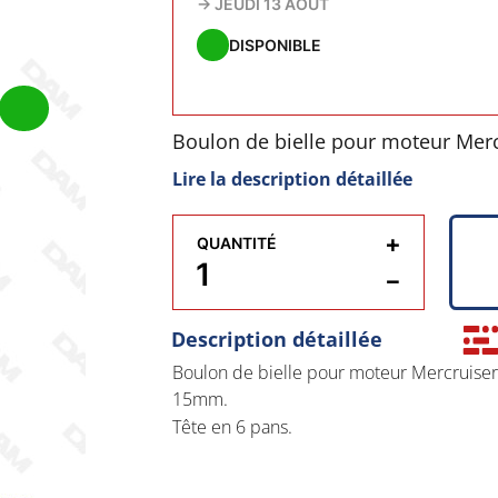
→
JEUDI 13 AOÛT
DISPONIBLE
Boulon de bielle pour moteur Mercr
longueur de 15mm.
Lire la description détaillée
Tête en 6 pans.
+
QUANTITÉ
−
Description détaillée
Boulon de bielle pour moteur Mercruiser 
15mm.
Tête en 6 pans.