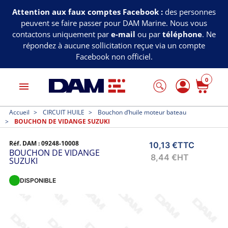
Attention aux faux comptes Facebook :
des personnes
peuvent se faire passer pour DAM Marine. Nous vous
contactons uniquement par
e-mail
ou par
téléphone
. Ne
répondez à aucune sollicitation reçue via un compte
Facebook non officiel.
0
menu
Accueil
CIRCUIT HUILE
Bouchon d’huile moteur bateau
BOUCHON DE VIDANGE SUZUKI
Réf. DAM :
09248-10008
10,13 €
TTC
BOUCHON DE VIDANGE
8,44 €
HT
SUZUKI
DISPONIBLE