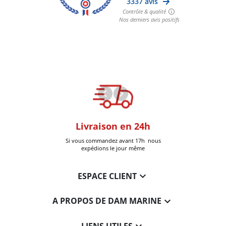
oom
Livraison en 24h
+30k Pi
que à Six-Fours
Si vous commandez avant 17h nous
Livrées
expédions le jour même

ESPACE CLIENT

A PROPOS DE DAM MARINE
LIENS UTILES