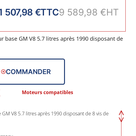
1 507,98 €
TTC
9 589,98 €
HT
 base GM V8 5.7 litres après 1990 disposant de
mission.
COMMANDER
en un morceau
dmission
Moteurs compatibles
e
GM V8 5.7 litres après 1990 disposant de 8 vis de
4-3-6-5-7-2
 de pompe à essence