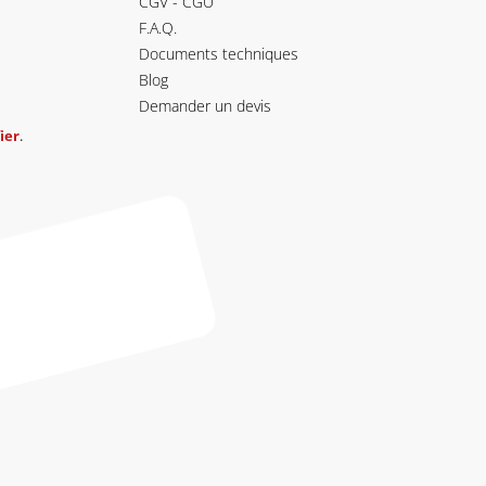
CGV - CGU
F.A.Q.
Documents techniques
Blog
Demander un devis
ier
.