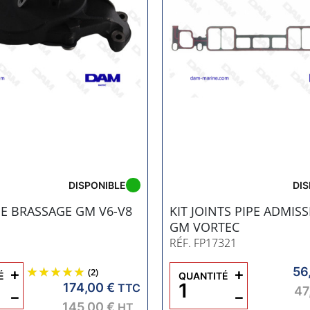
DISPONIBLE
DIS
E BRASSAGE GM V6-V8
KIT JOINTS PIPE ADMIS
GM VORTEC
RÉF. FP17321
56
+
+
(2)
É
QUANTITÉ
174,00 €
TTC
47
−
−
145,00 €
HT