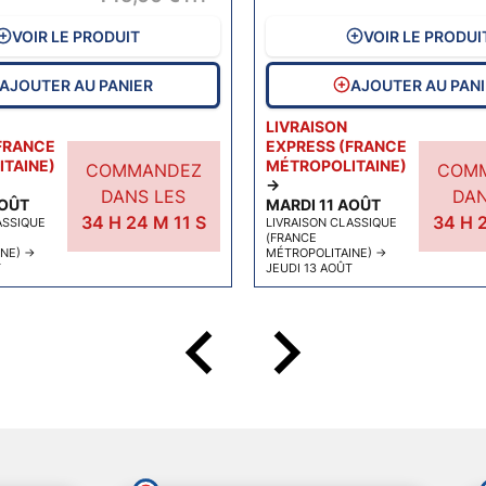
VOIR LE PRODUIT
VOIR LE PRODUI
AJOUTER AU PANIER
AJOUTER AU PAN
LIVRAISON
FRANCE
EXPRESS (FRANCE
TAINE)
MÉTROPOLITAINE)
COMMANDEZ
COM
→
DANS LES
DAN
AOÛT
MARDI 11 AOÛT
34
H
24
M
10
S
34
H
ASSIQUE
LIVRAISON CLASSIQUE
(FRANCE
INE)
→
MÉTROPOLITAINE)
→
T
JEUDI 13 AOÛT
keyboard_arrow_left
keyboard_arrow_right
Précéd
Suiv