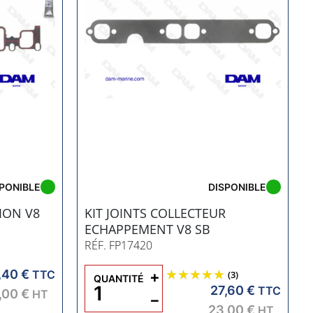
PONIBLE
DISPONIBLE
SION V8
KIT JOINTS COLLECTEUR
ECHAPPEMENT V8 SB
RÉF. FP17420
,40 €
TTC
+
(3)
QUANTITÉ
27,60 €
TTC
,00 €
HT
−
23,00 €
HT