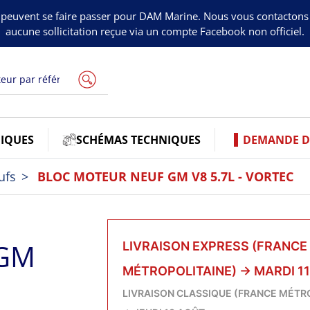
peuvent se faire passer pour DAM Marine. Nous vous contacton
aucune sollicitation reçue via un compte Facebook non officiel.
IQUES
SCHÉMAS TECHNIQUES
DEMANDE DE
ufs
BLOC MOTEUR NEUF GM V8 5.7L - VORTEC
 GM
LIVRAISON EXPRESS (FRANCE
MÉTROPOLITAINE)
→
MARDI 1
LIVRAISON CLASSIQUE (FRANCE MÉTR