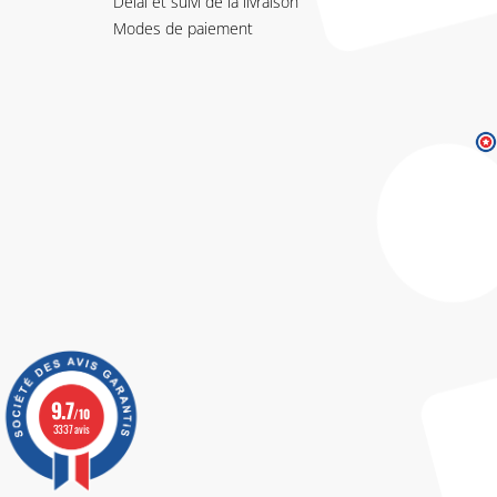
Délai et suivi de la livraison
Modes de paiement
9.7
/10
3337 avis