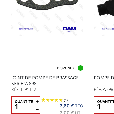
DISPONIBLE
JOINT DE POMPE DE BRASSAGE
POMPE D
SERIE W898
RÉF. TE91112
RÉF. W898
+
(1)
QUANTITÉ
QUANTIT
3,60 €
C
TTC
−
3,00 €
HT