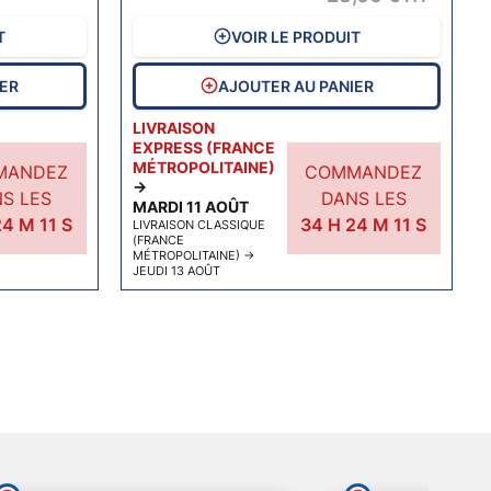
T
VOIR LE PRODUIT
IER
AJOUTER AU PANIER
LIVRAISON
EXPRESS (FRANCE
MÉTROPOLITAINE)
MANDEZ
COMMANDEZ
→
S LES
DANS LES
MARDI 11 AOÛT
24
M
10
S
34
H
24
M
10
S
LIVRAISON CLASSIQUE
(FRANCE
MÉTROPOLITAINE)
→
JEUDI 13 AOÛT
ent
ant