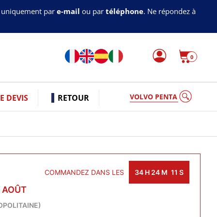
s uniquement par
e-mail
ou par
téléphone
. Ne répondez à
0
VOLVO P
 DEVIS
RETOUR
COMMANDEZ DANS LES
34
H
24
M
10
S
1 AOÛT
OPOLITAINE)