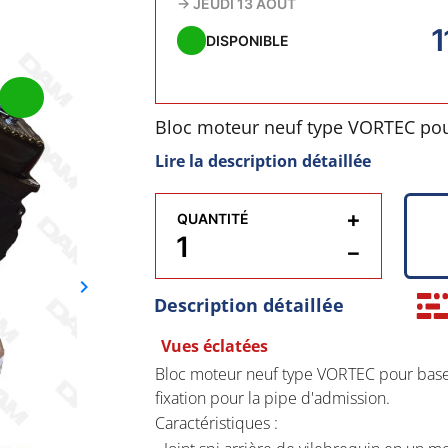
→
JEUDI 13 AOÛT
1
DISPONIBLE
Bloc moteur neuf type VORTEC pour
8 vis de fixation pour la pipe d'ad
Lire la description détaillée
Caractéristiques :
+
QUANTITÉ
- Joint spi arrière de vilebrequin 
−
keyboard_arrow_right
- 8 vis de fixation pour la pipe d'a
Suivant
Description détaillée
- Cache culbuteurs fixation central
Vues éclatées
Bloc moteur neuf type VORTEC pour base 
- Rotation standard : allumage 1-8-
fixation pour la pipe d'admission.
Caractéristiques :
- Sans trou de perçage pour l'axe