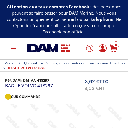
Attention aux faux comptes Facebook :
des personnes
peuvent se faire passer pour DAM Marine. Nous vous
contactons uniquement par
e-mail
ou par
téléphone
. Ne
répondez à aucune sollicitation reçue via un compte
Facebook non officiel.
0
menu
Accueil
Quincaillerie
Bague pour moteur et transmission de bateau
BAGUE VOLVO 418297
Réf. DAM :
DM_MA_418297
3,62 €
TTC
BAGUE VOLVO 418297
3,02 €
HT
SUR COMMANDE