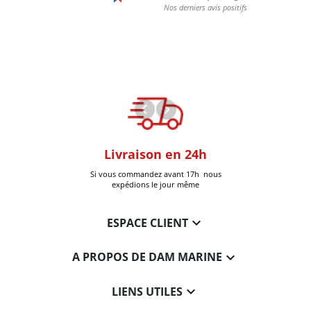
oom
Livraison en 24h
+30k Pi
que à Six-Fours
Si vous commandez avant 17h nous
Livrées
expédions le jour même

ESPACE CLIENT

A PROPOS DE DAM MARINE

LIENS UTILES