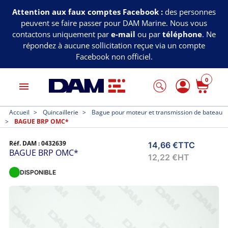
Attention aux faux comptes Facebook :
des personnes
peuvent se faire passer pour DAM Marine. Nous vous
contactons uniquement par
e-mail
ou par
téléphone
. Ne
répondez à aucune sollicitation reçue via un compte
Facebook non officiel.
0
menu
Accueil
Quincaillerie
Bague pour moteur et transmission de bateau
BAGUE BRP OMC*
Réf. DAM :
0432639
14,66 €
TTC
BAGUE BRP OMC*
12,22 €
HT
DISPONIBLE