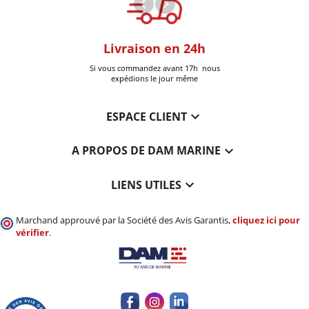
oom
Livraison en 24h
+30k Pi
que à Six-Fours
Si vous commandez avant 17h nous
Livrées
expédions le jour même

ESPACE CLIENT

A PROPOS DE DAM MARINE

LIENS UTILES
Marchand approuvé par la Société des Avis Garantis,
cliquez ici pour
vérifier
.