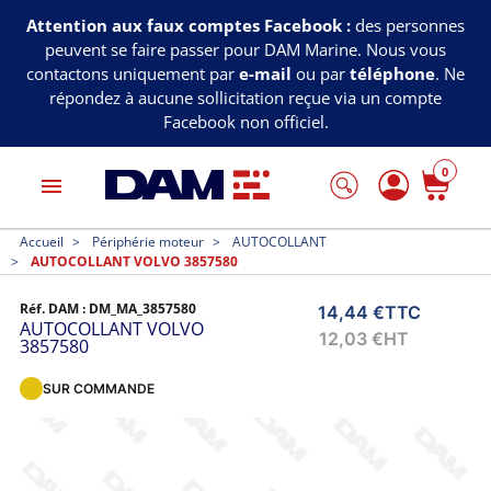
Attention aux faux comptes Facebook :
des personnes
peuvent se faire passer pour DAM Marine. Nous vous
contactons uniquement par
e-mail
ou par
téléphone
. Ne
répondez à aucune sollicitation reçue via un compte
Facebook non officiel.
0
menu
Accueil
Périphérie moteur
AUTOCOLLANT
AUTOCOLLANT VOLVO 3857580
Réf. DAM :
DM_MA_3857580
14,44 €
TTC
AUTOCOLLANT VOLVO
12,03 €
HT
3857580
SUR COMMANDE