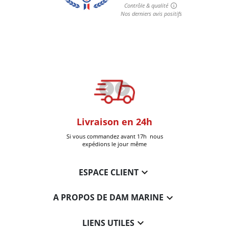
oom
Livraison en 24h
+30k Pi
que à Six-Fours
Si vous commandez avant 17h nous
Livrées
expédions le jour même

ESPACE CLIENT

A PROPOS DE DAM MARINE

LIENS UTILES