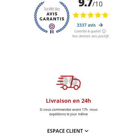
oom
Livraison en 24h
+30k Pi
que à Six-Fours
Si vous commandez avant 17h nous
Livrées
expédions le jour même

ESPACE CLIENT