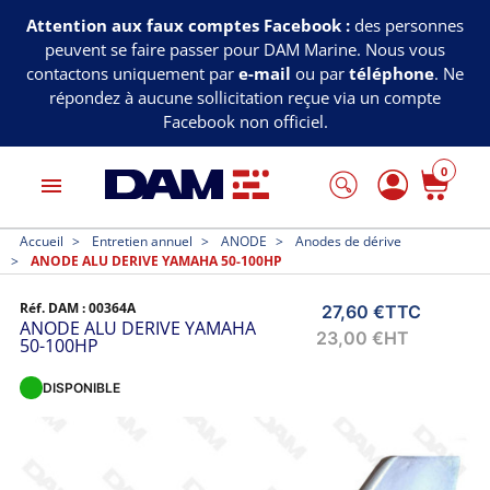
Attention aux faux comptes Facebook :
des personnes
peuvent se faire passer pour DAM Marine. Nous vous
contactons uniquement par
e-mail
ou par
téléphone
. Ne
répondez à aucune sollicitation reçue via un compte
Facebook non officiel.
0
menu
Accueil
Entretien annuel
ANODE
Anodes de dérive
ANODE ALU DERIVE YAMAHA 50-100HP
Réf. DAM :
00364A
27,60 €
TTC
ANODE ALU DERIVE YAMAHA
23,00 €
HT
50-100HP
DISPONIBLE