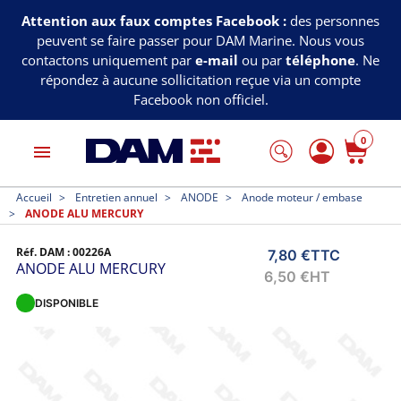
Attention aux faux comptes Facebook :
des personnes
peuvent se faire passer pour DAM Marine. Nous vous
contactons uniquement par
e-mail
ou par
téléphone
. Ne
répondez à aucune sollicitation reçue via un compte
Facebook non officiel.
0
menu
Accueil
Entretien annuel
ANODE
Anode moteur / embase
ANODE ALU MERCURY
Réf. DAM :
00226A
7,80 €
TTC
ANODE ALU MERCURY
6,50 €
HT
DISPONIBLE