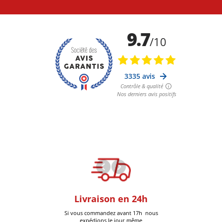
oom
Livraison en 24h
+30k Pi
que à Six-Fours
Si vous commandez avant 17h nous
Livrées
expédions le jour même