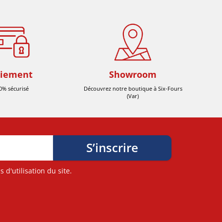
iement
Showroom
0% sécurisé
Découvrez notre boutique à Six-Fours
(Var)
d'utilisation du site.