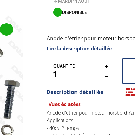
→
MARDI 11 AOÛT
DISPONIBLE
Anode d'étrier pour moteur horsb
Lire la description détaillée
Applications:
+
- 40cv, 2 temps
QUANTITÉ
−
- F40, F45 et F50 à partir de 1995
Description détaillée
Vues éclatées
Anode d'étrier pour moteur horsbord Yam
Applications:
- 40cv, 2 temps