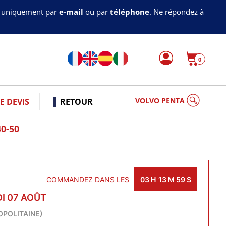
s uniquement par
e-mail
ou par
téléphone
. Ne répondez à
0
VOLVO PENTA
 DEVIS
RETOUR
0-50
COMMANDEZ DANS LES
03
H
13
M
58
S
I 07 AOÛT
OPOLITAINE)